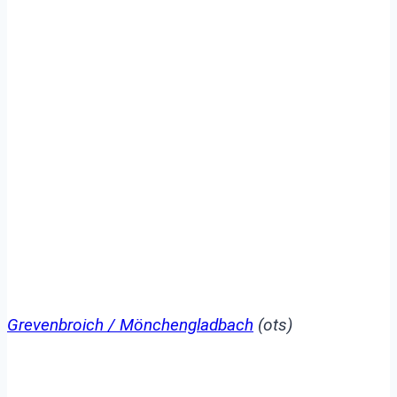
POL-NE:
Öffentlichkeitsfahndung
nach Fiona S. ist
beendet – Mädchen
wurde wohlbehalten
angetroffen
Grevenbroich / Mönchengladbach
(ots)