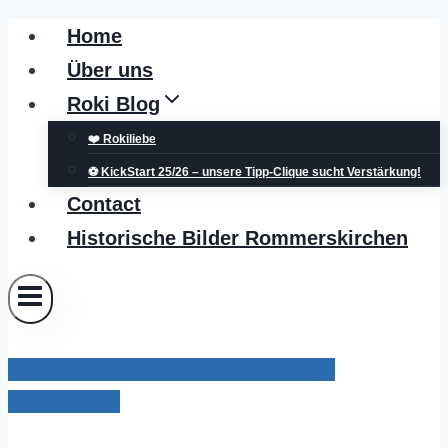
Zum
Home
Inhalt
Über uns
springen
Roki Blog
❤️ Rokiliebe
⚽ KickStart 25/26 – unsere Tipp-Clique sucht Verstärkung!
Contact
Historische Bilder Rommerskirchen
Kreispolizeibehörde Rhein-Kreis Neuss
Grevenbroich