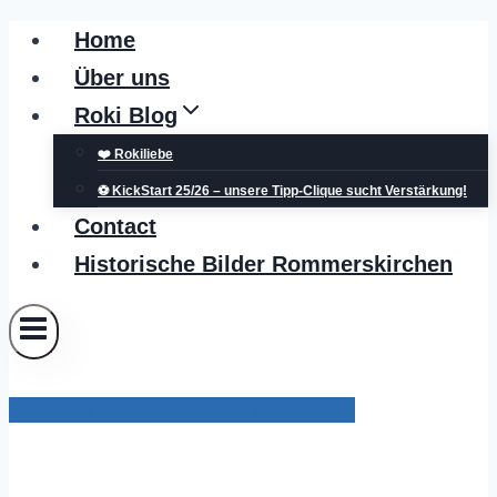
Zum
Home
Inhalt
Über uns
springen
Roki Blog
❤️ Rokiliebe
⚽ KickStart 25/26 – unsere Tipp-Clique sucht Verstärkung!
Contact
Historische Bilder Rommerskirchen
Pressemitteilungen Rommerskirchen
Ehrengabe für Friedhelm