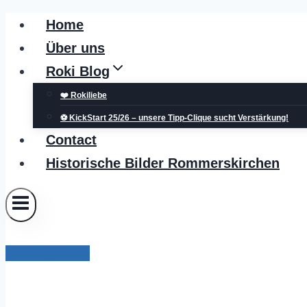
Zum
Home
Inhalt
Über uns
springen
Roki Blog
❤️ Rokiliebe
⚽ KickStart 25/26 – unsere Tipp-Clique sucht Verstärkung!
Contact
Historische Bilder Rommerskirchen
Uncategorized