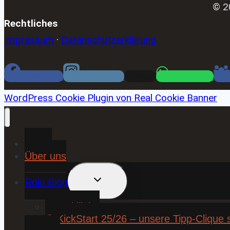
© 2
Rechtliches
Impressum
·
Datenschutzerklärung
Facebook
Instagram
Email
WhatsApp
WordPress Cookie Plugin von Real Cookie Banner
Home
Über uns
UNTERMENÜ
Roki Blog
UMSCHALTEN
❤️ Rokiliebe
⚽ KickStart 25/26 – unsere Tipp-Clique 