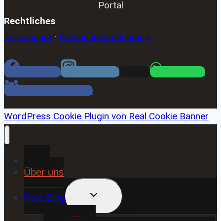
Portal
Rechtliches
Impressum
·
Datenschutzerklärung
Facebook
Instagram
Email
WhatsApp
Facebook Gruppe
WordPress Cookie Plugin von Real Cookie Banner
Home
Über uns
UNTERMENÜ
Roki Blog
UMSCHALTEN
❤️ Rokiliebe