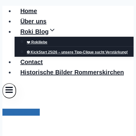
Zum
Home
Inhalt
Über uns
springen
Roki Blog
❤️ Rokiliebe
⚽ KickStart 25/26 – unsere Tipp-Clique sucht Verstärkung!
Contact
Historische Bilder Rommerskirchen
Uncategorized
POL-NE: Polizei sucht