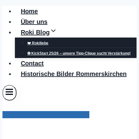
Zum
Home
Inhalt
Über uns
springen
Roki Blog
❤️ Rokiliebe
⚽ KickStart 25/26 – unsere Tipp-Clique sucht Verstärkung!
Contact
Historische Bilder Rommerskirchen
Pressemitteilungen Grevenbroich
Aktualisierte Auflage des