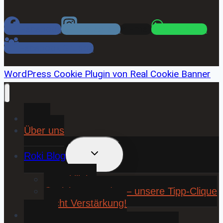
Facebook
Instagram
Email
WhatsApp
Facebook Gruppe
WordPress Cookie Plugin von Real Cookie Banner
Home
Über uns
UNTERMENÜ
Roki Blog
UMSCHALTEN
❤️ Rokiliebe
⚽ KickStart 25/26 – unsere Tipp-Clique
sucht Verstärkung!
Contact