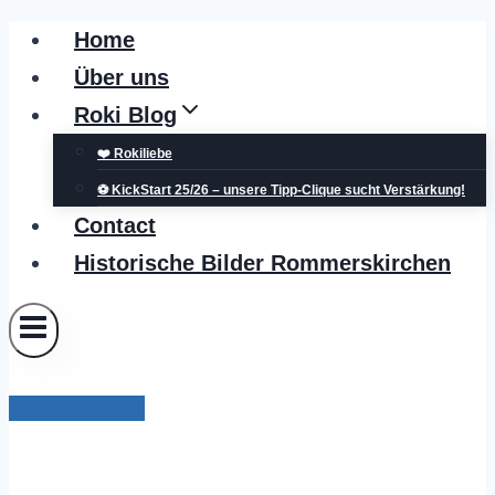
Zum
Home
Inhalt
Über uns
springen
Roki Blog
❤️ Rokiliebe
⚽ KickStart 25/26 – unsere Tipp-Clique sucht Verstärkung!
Contact
Historische Bilder Rommerskirchen
Uncategorized
Brückenarbeiten