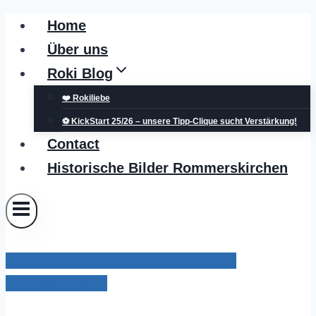
Zum
Home
Inhalt
Über uns
springen
Roki Blog
❤️ Rokiliebe
⚽ KickStart 25/26 – unsere Tipp-Clique sucht Verstärkung!
Contact
Historische Bilder Rommerskirchen
Kreispolizeibehörde Rhein-Kreis Neuss
Rommerskirchen