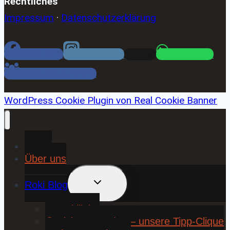
Rechtliches
Impressum
·
Datenschutzerklärung
Facebook
Instagram
Email
WhatsApp
Facebook Gruppe
WordPress Cookie Plugin von Real Cookie Banner
Home
Über uns
UNTERMENÜ
Roki Blog
UMSCHALTEN
❤️ Rokiliebe
⚽ KickStart 25/26 – unsere Tipp-Clique