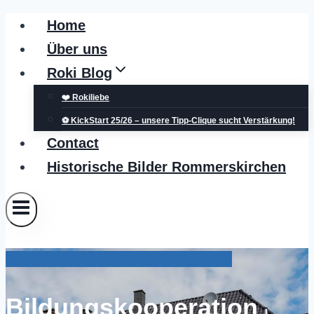
Zum
Home
Inhalt
Über uns
springen
Roki Blog
❤️ Rokiliebe
⚽ KickStart 25/26 – unsere Tipp-Clique sucht Verstärkung!
Contact
Historische Bilder Rommerskirchen
Pressemitteilungen Rhein-Kreis Neuss
Bildungskooperation