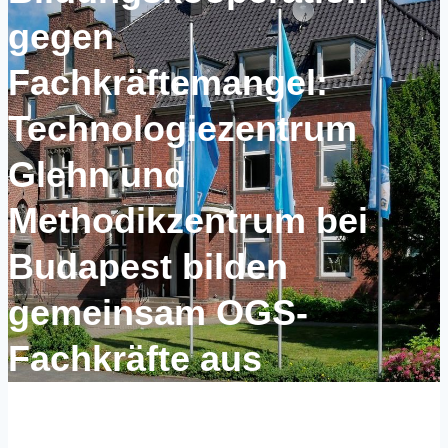
gegen
Fachkräftemangel:
Technologiezentrum
Glehn und
Methodikzentrum bei
Budapest bilden
gemeinsam OGS-
Fachkräfte aus